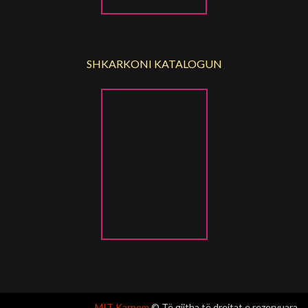
SHKARKONI KATALOGUN
MIT Karnem
© Të gjitha të drejtat e rezervuara