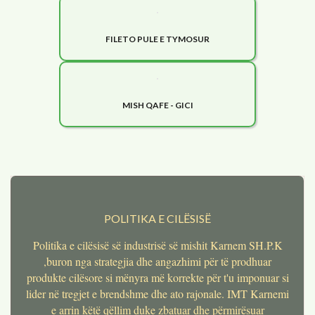
FILETO PULE E TYMOSUR
MISH QAFE - GICI
POLITIKA E CILËSISË
Politika e cilësisë së industrisë së mishit Karnem SH.P.K
,buron nga strategjia dhe angazhimi për të prodhuar
produkte cilësore si mënyra më korrekte për t'u imponuar si
lider në tregjet e brendshme dhe ato rajonale. IMT Karnemi
e arrin këtë qëllim duke zbatuar dhe përmirësuar