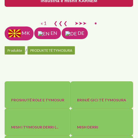
Industria e mishit KARNEM
« 1
❮ ❮ ❮
➤➤➤
➧
MK
EN
DE
Produkte
/
PRODUKTE TË TYMOSURA
PROSHUTË ROLE E TYMOSUR
BRINJË GICI TË TYMOSURA
MISH I TYMOSUR DERRI (...
MISH DERRI