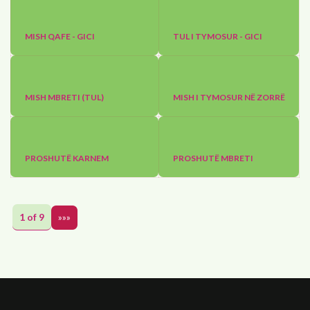
MISH QAFE - GICI
TUL I TYMOSUR - GICI
MISH MBRETI (TUL)
MISH I TYMOSUR NË ZORRË
PROSHUTË KARNEM
PROSHUTË MBRETI
1 of 9
»»»