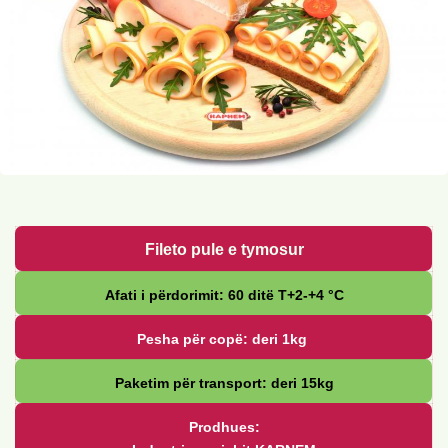
Fileto pule e tymosur
Afati i përdorimit: 60 ditë Т+2-+4 °С
Pesha për copë: deri 1kg
Paketim për transport: deri 15kg
Prodhues: