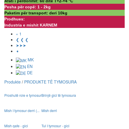
Afati i përdorimit: 60 ditë Т+2-+4 °С
Pesha për copë: 1 - 2kg
Paketim për transport: deri 10kg
Prodhues:
Industria e mishit KARNEM
« 1
❮ ❮ ❮
➤➤➤
➧
MK
EN
DE
Produkte
/
PRODUKTE TË TYMOSURA
Proshutë role e tymosur
Brinjë gici të tymosura
Mish I tymosur derri (...
Mish derri
Mish qafe - gici
Tul I tymosur - gici