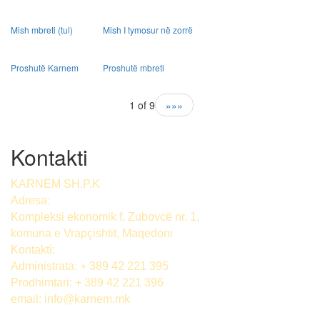
Mish mbreti (tul)
Mish I tymosur në zorrë
Proshutë Karnem
Proshutë mbreti
1 of 9
»»»
Kontakti
KARNEM SH.P.K
Adresa:
Kompleksi ekonomik f. Zubovcë nr. 1,
komuna е Vrapçishtit, Maqedoni
Kontakti:
Administrata: + 389 42 221 395
Prodhimtari: + 389 42 221 396
email:
info@karnem.mk