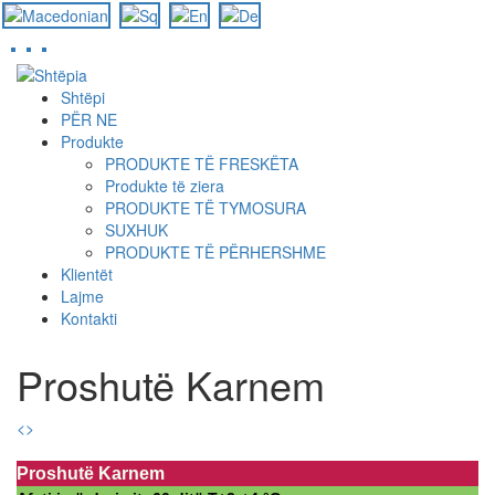
Skip
to
Shtëpi
main
PËR NE
content
Produkte
PRODUKTE TË FRESKËTA
Produkte të ziera
PRODUKTE TË TYMOSURA
SUXHUK
PRODUKTE TË PËRHERSHME
Klientët
Lajme
Kontakti
Proshutë Karnem
<
>
Proshutë Karnem