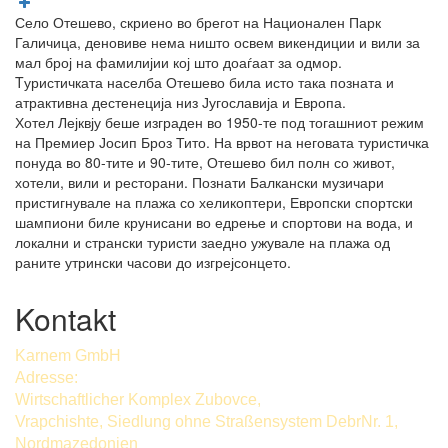
Село Отешево, скриено во брегот на Национален Парк
Галичица, деновиве нема ништо освем викендиции и вили за
мал број на фамилијии кој што доаѓаат за одмор.
Tуристичката населба Отешево била исто така позната и
атрактивна дестенеција низ Југославија и Европа.
​Хотел Лејквју беше изграден во 1950-те под тогашниот режим
на Премиер Јосип Броз Тито. На врвот на неговата туристичка
понуда во 80-тите и 90-тите, Отешево бил полн со живот,
хотели, вили и ресторани. Познати Балкански музичари
пристигнувале на плажа со хеликоптери, Европски спортски
шампиони биле крунисани во едрење и спортови на вода, и
локални и странски туристи заедно ужувале на плажа од
раните утрински часови до изгрејсонцето.
Kontakt
Karnem GmbH
Adresse:
Wirtschaftlicher Komplex Zubovce,
Vrapchishte, Siedlung ohne Straßensystem DebrNr. 1,
Nordmazedonien