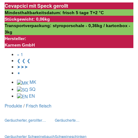
Cevapcici mit Speck gerollt
Mindesthaltbarkeitsdatum: frisch 5 tage Т+2 °С
Stückgewicht: 0,06kg
Transportverpackung: styroporschale - 0,36kg / kartonbox -
3kg
Hersteller:
Karnem GmbH
« 1
❮ ❮ ❮
➤➤➤
➧
MK
SQ
EN
Produkte
/
Frisch fleisch
Geräucherter, gerollter…
Geräucherte…
Geräucherter Schweinebauch
Schweineschinken