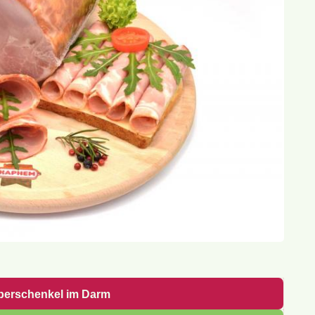
berschenkel im Darm