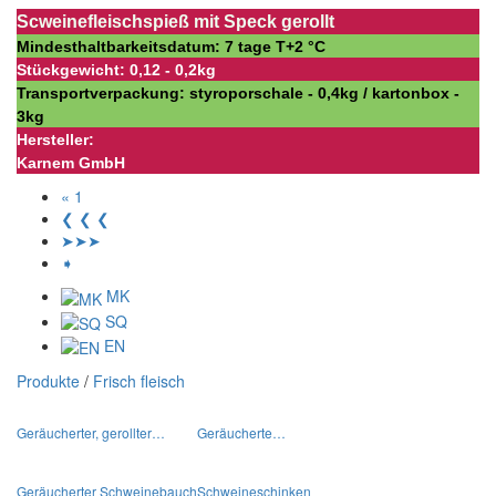
Scweinefleischspieß mit Speck gerollt
Mindesthaltbarkeitsdatum: 7 tage Т+2 °С
Stückgewicht: 0,12 - 0,2kg
Transportverpackung: styroporschale - 0,4kg / kartonbox -
3kg
Hersteller:
Karnem GmbH
« 1
❮ ❮ ❮
➤➤➤
➧
MK
SQ
EN
Produkte
/
Frisch fleisch
Geräucherter, gerollter…
Geräucherte…
Geräucherter Schweinebauch
Schweineschinken