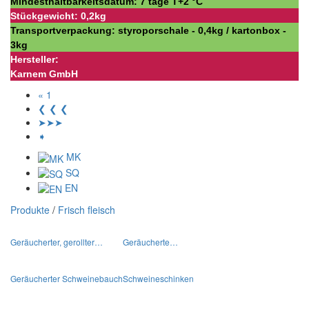
Mindesthaltbarkeitsdatum: 7 tage Т+2 °С
Stückgewicht: 0,2kg
Transportverpackung: styroporschale - 0,4kg / kartonbox -
3kg
Hersteller:
Karnem GmbH
« 1
❮ ❮ ❮
➤➤➤
➧
MK
SQ
EN
Produkte
/
Frisch fleisch
Geräucherter, gerollter…
Geräucherte…
Geräucherter Schweinebauch
Schweineschinken