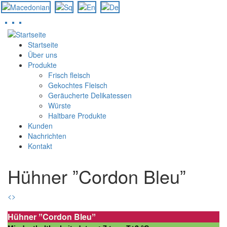
Direkt
zum
Startseite
Inhalt
Über uns
Produkte
Frisch fleisch
Gekochtes Fleisch
Geräucherte Delikatessen
Würste
Haltbare Produkte
Kunden
Nachrichten
Kontakt
Hühner ˮCordon Bleuˮ
<
>
Hühner ˮCordon Bleuˮ