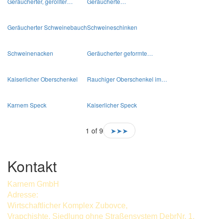
Geräucherter, gerollter…
Geräucherte…
Geräucherter Schweinebauch
Schweineschinken
Schweinenacken
Geräucherter geformte…
Kaiserlicher Oberschenkel
Rauchiger Oberschenkel im…
Karnem Speck
Kaiserlicher Speck
1 of 9
➤➤➤
Kontakt
Karnem GmbH
Adresse:
Wirtschaftlicher Komplex Zubovce,
Vrapchishte, Siedlung ohne Straßensystem DebrNr. 1,