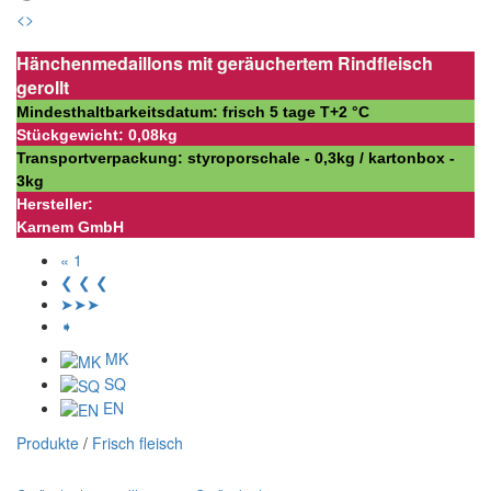
<
>
Hänchenmedaillons mit geräuchertem Rindfleisch
gerollt
Mindesthaltbarkeitsdatum: frisch 5 tage Т+2 °С
Stückgewicht: 0,08kg
Transportverpackung: styroporschale - 0,3kg / kartonbox -
3kg
Hersteller:
Karnem GmbH
« 1
❮ ❮ ❮
➤➤➤
➧
MK
SQ
EN
Produkte
/
Frisch fleisch