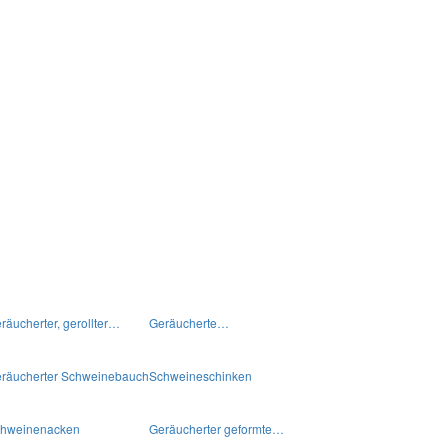
räucherter, gerollter…
Geräucherte…
räucherter Schweinebauch
Schweineschinken
hweinenacken
Geräucherter geformte…