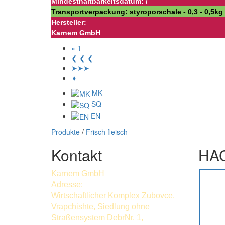
Mindesthaltbarkeitsdatum: /
Transportverpackung: styroporschale - 0,3 - 0,5kg 
Hersteller:
Karnem GmbH
« 1
❮ ❮ ❮
➤➤➤
➧
MK
SQ
EN
Produkte
/
Frisch fleisch
Kontakt
HAC
Karnem GmbH
Adresse:
Wirtschaftlicher Komplex Zubovce,
Vrapchishte, Siedlung ohne
Straßensystem DebrNr. 1,