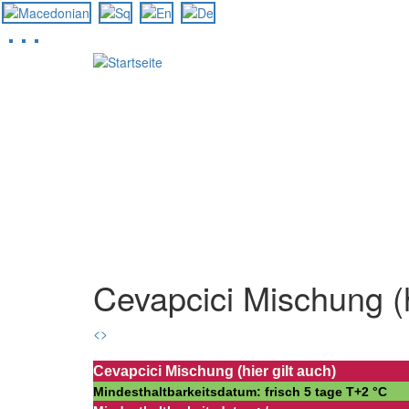
Direkt
zum
Inhalt
Cevapcici Mischung (h
<
>
Cevapcici Mischung (hier gilt auch)
Mindesthaltbarkeitsdatum: frisch 5 tage Т+2 °С