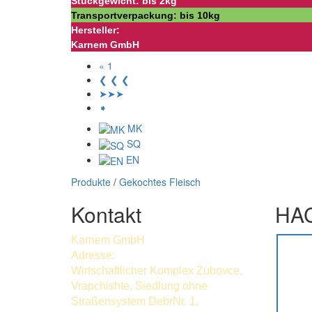
Stückgewicht: bis 2kg
Transportverpackung: bis 10kg
Hersteller:
Karnem GmbH
« 1
❮ ❮ ❮
➤➤➤
➧
MK
SQ
EN
Produkte
/
Gekochtes Fleisch
Kontakt
HAC
Karnem GmbH
Adresse:
Wirtschaftlicher Komplex Zubovce,
Vrapchishte, Siedlung ohne
Straßensystem DebrNr. 1,