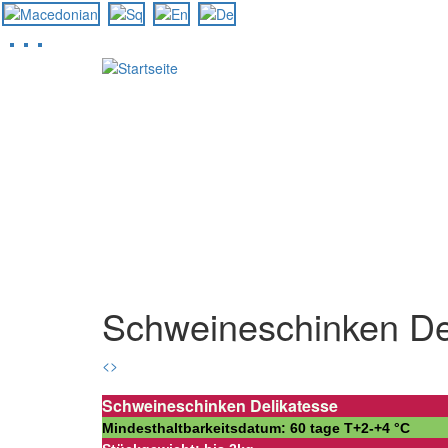
Direkt
zum
Inhalt
Schweineschinken De
<
>
Schweineschinken Delikatesse
Mindesthaltbarkeitsdatum: 60 tage Т+2-+4 °С