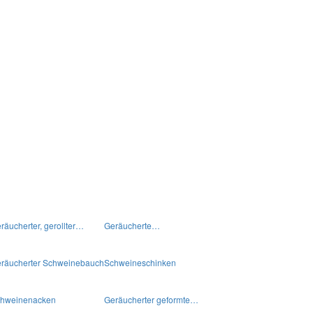
räucherter, gerollter…
Geräucherte…
räucherter Schweinebauch
Schweineschinken
hweinenacken
Geräucherter geformte…