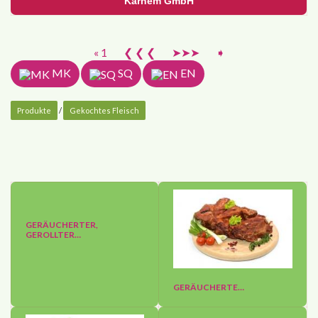
Karnem GmbH
« 1
❮ ❮ ❮
➤➤➤
➧
MK
SQ
EN
Produkte
/
Gekochtes Fleisch
GERÄUCHERTER,
GEROLLTER…
GERÄUCHERTE…