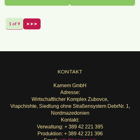
1 of 9
➤➤➤
KONTAKT
Karnem GmbH
Adresse:
Wirtschaftlicher Komplex Zubovce,
Vrapchishte, Siedlung ohne Straßensystem DebrNr. 1,
Nordmazedonien
Kontakt:
Verwaltung: + 389 42 221 395
Produktion: + 389 42 221 396