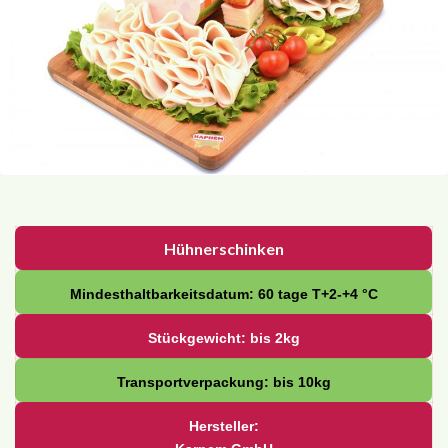
Hühnerschinken
Mindesthaltbarkeitsdatum: 60 tage Т+2-+4 °С
Stückgewicht: bis 2kg
Transportverpackung: bis 10kg
Hersteller: