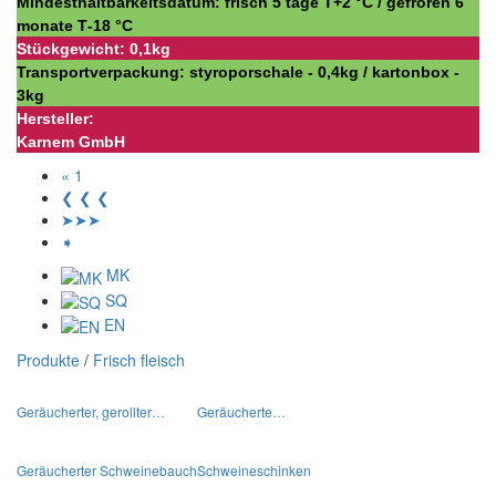
Mindesthaltbarkeitsdatum: frisch 5 tage Т+2 °С / gefroren 6
monate Т-18 °С
Stückgewicht: 0,1kg
Transportverpackung: styroporschale - 0,4kg / kartonbox -
3kg
Hersteller:
Karnem GmbH
« 1
❮ ❮ ❮
➤➤➤
➧
MK
SQ
EN
Produkte
/
Frisch fleisch
Geräucherter, gerollter…
Geräucherte…
Geräucherter Schweinebauch
Schweineschinken