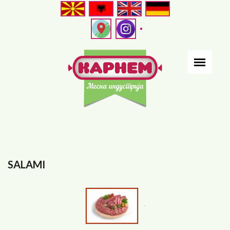
Direkt
zum
Inhalt
<
>
SALAMI