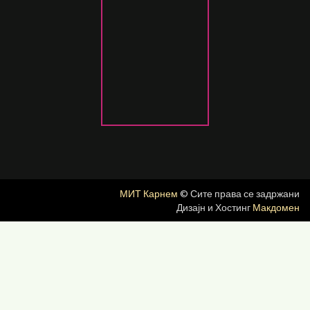
МИТ Карнем
© Сите права се задржани
Дизајн и Хостинг
Макдомен