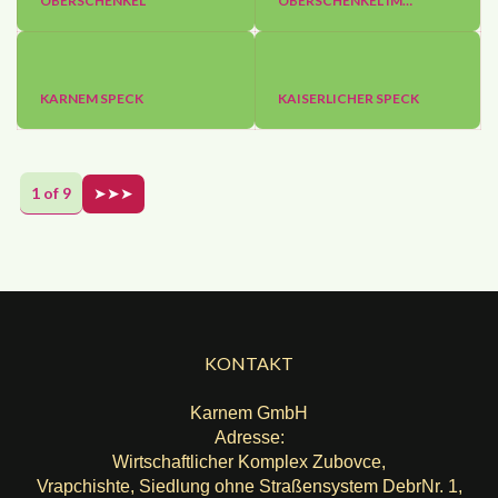
OBERSCHENKEL
OBERSCHENKEL IM…
KARNEM SPECK
KAISERLICHER SPECK
1 of 9
➤➤➤
KONTAKT
Karnem GmbH
Adresse:
Wirtschaftlicher Komplex Zubovce,
Vrapchishte, Siedlung ohne Straßensystem DebrNr. 1,