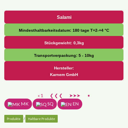
Salami
Mindesthaltbarkeitsdatum: 180 tage Т+2-+4 °С
Stückgewicht: 0,3kg
Transportverpackung: 5 - 10kg
Hersteller:
Karnem GmbH
« 1
❮ ❮ ❮
➤➤➤
➧
MK
SQ
EN
Produkte
/
Haltbare Produkte