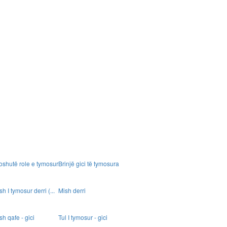
oshutë role e tymosur
Brinjë gici të tymosura
sh I tymosur derri (...
Mish derri
sh qafe - gici
Tul I tymosur - gici