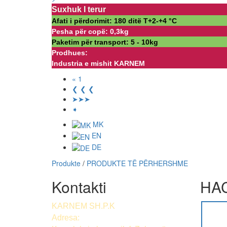
Suxhuk I terur
Afati i përdorimit: 180 ditë Т+2-+4 °С
Pesha për copë: 0,3kg
Paketim për transport: 5 - 10kg
Prodhues:
Industria e mishit KARNEM
« 1
❮ ❮ ❮
➤➤➤
➧
MK
EN
DE
Produkte
/
PRODUKTE TË PËRHERSHME
Kontakti
HAC
KARNEM SH.P.K
Adresa: