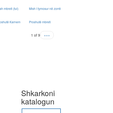
sh mbreti (tul)
Mish I tymosur në zorrë
oshutë Karnem
Proshutë mbreti
1 of 9
»»»
Shkarkoni
katalogun