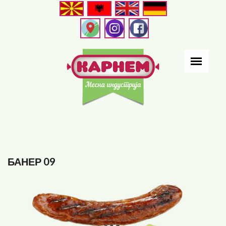
Skip
to
main
content
БАНЕР 09