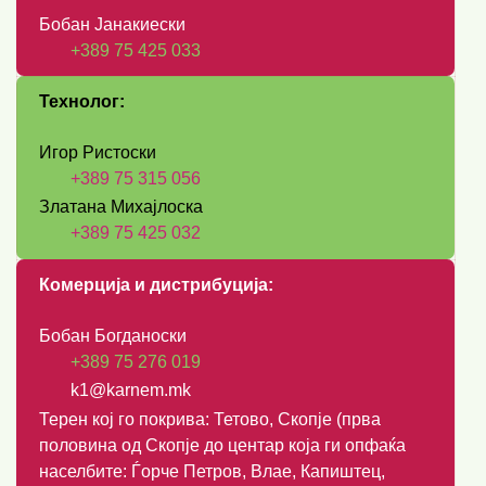
Бобан Јанакиески
+389 75 425 033
Технолог:
Игор Ристоски
+389 75 315 056
Златана Михајлоска
+389 75 425 032
Комерција и дистрибуција:
Бобан Богданоски
+389 75 276 019
k1@karnem.mk
Терен кој го покрива: Тетово, Скопје (прва
половина од Скопје до центар која ги опфаќа
населбите: Ѓорче Петров, Влае, Капиштец,