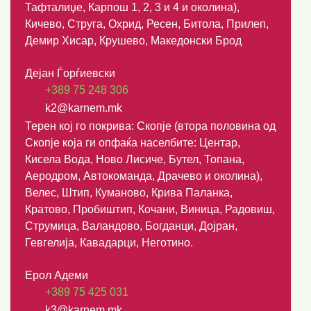
Тафталиџе, Карпош 1, 2, 3 и 4 и околина),
Кичево, Струга, Охрид, Ресен, Битола, Прилеп,
Демир Хисар, Крушево, Македонски Брод
Дејан Ѓорѓиевски
+389 75 248 306
k2@karnem.mk
Терен кој го покрива: Скопје (втора половина од
Скопје која ги опфаќа населбите: Центар,
Кисела Вода, Ново Лисиче, Бутел, Топана,
Аеродром, Автокоманда, Драчево и околина),
Велес, Штип, Куманово, Крива Паланка,
Кратово, Пробиштип, Кочани, Виница, Радовиш,
Струмица, Валандово, Богданци, Дојран,
Гевгелија, Кавадарци, Неготино.
Ерол Адеми
+389 75 425 031
k3@karnem.mk