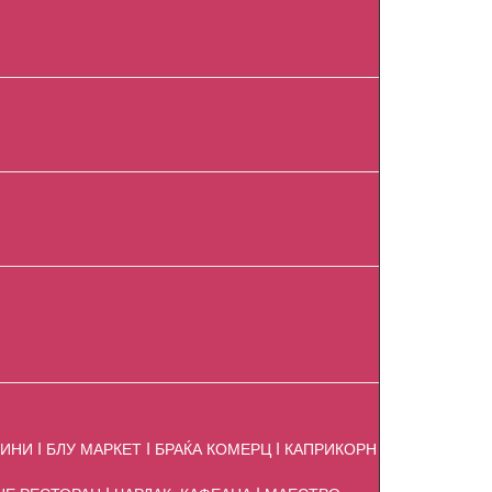
ИНИ I БЛУ МАРКЕТ I БРАЌА КОМЕРЦ I КАПРИКОРН