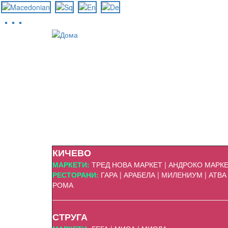
Skip
to
main
content
КИЧЕВО
МАРКЕТИ:
ТРЕД НОВА МАРКЕТ | АНДРОКО МАРКЕ
РЕСТОРАНИ:
ГАРА | АРАБЕЛА | МИЛЕНИУМ | АТ
РОМА
СТРУГА