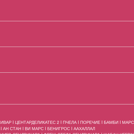
АР I ЦЕНТАРДЕЛИКАТЕС 2 I ПЧЕЛА I ПОРЕЧИЕ I БАМБИ I МАРС
I АН СТАН I ВИ МАРС I БЕНИГРОС I ААХАЛЛАЛ