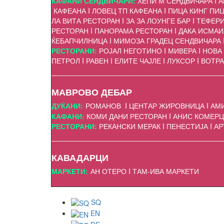
КАФАНИ СЕНДВИЧАРИ:
ХЕПИ М СЕНДВИЧАРА I 
КАФЕАНА I ЛОВЕЦ ТП КАФЕАНА I ПИЦА КИНГ ПИЦЕ
ЛА ВИТА РЕСТОРАН I ЗА ЗА ЛОУНГЕ БАР I ТЕФЕ
РЕСТОРАН I ПАНОРАМА РЕСТОРАН I ДАКА ИСМАИ
ЌЕБАПЧИЛНИЦА I МИМОЗА ГРАДЕЦ СЕНДВИЧАРА 
РЕСТОРАНИ:
РОЈАЛ НЕГОТИНО I МИВЕРА I НОВА М
ПЕТРОЛ I РАВЕН I ЕЛИТЕ ЧАЈЛЕ I ЛУКСОР I ВОТР
МАВРОВО ДЕБАР
ДУЌАНИ:
РОМАНОВ I ЦЕНТАР ЖИРОВНИЦА I АМИ
КАФАНИ:
КОМИ ДАНИ РЕСТОРАН I АНИС КОМЕРЦ 
РЕСТОРАНИ:
РЕКАНСКИ МЕРАК I ПЕНЕСТИЈА I А
КАВАДАРЦИ
МАРКЕТИ:
АН ОТЕРО I ТАМ-ИВА МАРКЕТИ
SQ
EN