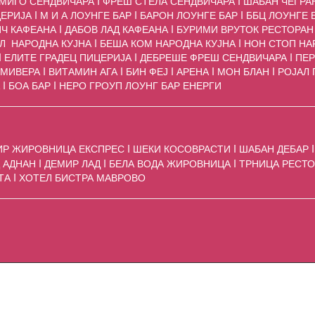
АМИГО СЕНДВИЧАРА I ФРЕШ СТЕЛА СЕНДВИЧАРА I ШАБАН ЧЕГРА
РИЈА I М И А ЛОУНГЕ БАР I БАРОН ЛОУНГЕ БАР I ББЦ ЛОУНГЕ 
РИЧ КАФЕАНА I ДАБОВ ЛАД КАФЕАНА I БУРИМИ ВРУТОК РЕСТОРАН
Л НАРОДНА КУЈНА I БЕША КОМ НАРОДНА КУЈНА I НОН СТОП НА
I ЕЛИТЕ ГРАДЕЦ ПИЦЕРИЈА I ДЕБРЕШЕ ФРЕШ СЕНДВИЧАРА I ПЕ
ИВЕРА I ВИТАМИН АГА I БИН ФЕЈ I АРЕНА I МОН БЛАН I РОЈАЛ П
А I БОА БАР I НЕРО ГРОУП ЛОУНГ БАР ЕНЕРГИ
Р ЖИРОВНИЦА ЕКСПРЕС I ШЕКИ КОСОВРАСТИ I ШАБАН ДЕБАР I
АДНАН I ДЕМИР ЛАД I БЕЛА ВОДА ЖИРОВНИЦА I ТРНИЦА РЕСТО
РТА I ХОТЕЛ БИСТРА МАВРОВО