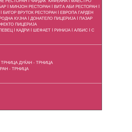
НЕ РЕСТОРАН I ЧАРДАК КАФЕАНА I МАЕСТРО
БАР I МИНЈОН РЕСТОРАН I ВИТА АБИ РЕСТОРАН I
 I БИГОР ВРУТОК РЕСТОРАН I ЕВРОПА ГАРДЕН
РОДНА КУЈНА I ДОНАТЕЛО ПИЦЕРИЈА I ПАЗАР
РФЕКТО ПИЦЕРИЈА
ЕВЕЦ I КАДРИ I ШЕФАЕТ I РИНИЈА I АЛБИС I С
 ТРНИЦА ДУЌАН - ТРНИЦА
РАН - ТРНИЦА