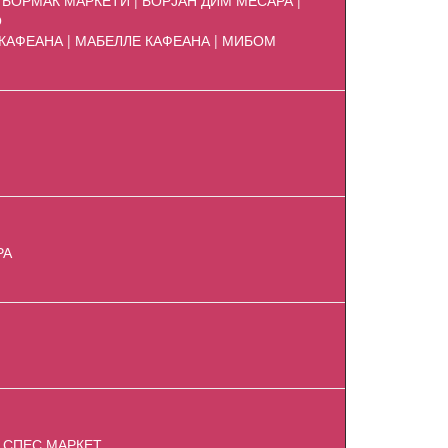
БОРМАК МАРКЕТИ | БОРЈАН ДИМ МЕСАРА |
О
 КАФЕАНА | МАБЕЛЛЕ КАФЕАНА | МИБОМ
РА
| СПЕС МАРКЕТ