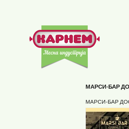
Skip
to
main
content
МАРСИ-БАР Д
МАРСИ-БАР ДО