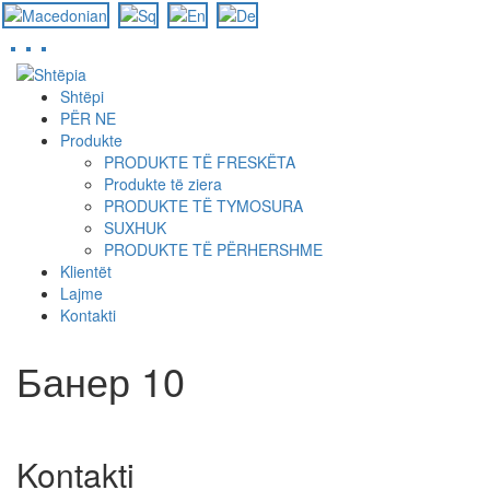
Skip
to
Shtëpi
main
PËR NE
content
Produkte
PRODUKTE TË FRESKËTA
Produkte të ziera
PRODUKTE TË TYMOSURA
SUXHUK
PRODUKTE TË PËRHERSHME
Klientët
Lajme
Kontakti
Банер 10
Kontakti