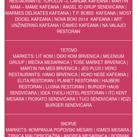
RESTAURANTS: TOPOLOV –L ČARDAK KAFEANA | MARTIN
MAM – MAME KAFEANA | ANGEL ID GRUP SENDVIČARA |
MARMES DELIKATES KAFEANA | T.P. BOBIS KAFEANA | MOST
DOOEL KAFEANA | NOVA BOKI 2014 KAFEANA I ART
UNŽINERING KAFEANA I ČAMEC KAFEANA I NA VALAJCI
RESTORAN
TETOVO
MARKETS: LIT KOM | DEKI KOM BRVENICA | MILENIUM
GRUUP | MEČKA MESARNICA | TOŠE MARKET BRVENICA |
MARTIN IVA MES BRVENICA | JES PLUS I VERO
RESTAURANTS: IVANO BRVENICA | KOKO NEŠE KAFEANA |
ELITA RESTORAN | PLANET RESTORAN | HAJBERI
RESTORAN | LUSNA RESTORAN | BURGER HAUS
SENDVIČARA | IDEA TIVOLI HOTEL-RESTORAN I ITC KENT
MESARA I PICIKATO SENDVIČARA I TUCI SENDVIČARA I KOZI
BURGER SENDVIČARA
SKOPJE
MARKETS: KOMPANIJA POPOVSKI MESARI | IGMES MESARA |
TRNICA MALOPRODAŽBA | ANDREA MESARNICA | BORMAK