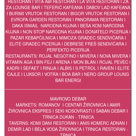
RESTORAN I VITA ABI RESTORAN I LA VITA RESTORAN I ZA
ZA LOUNGE BAR I TEFERIČ KAFEANA I DABOV LAD KAFEANA
I BURIMI VRUTOK RESTORAN I BIGOR VRUTOK RESTORAN I
EVROPA GARDEN RESTORAN I PANORAMA RESTORAN I
DAKA ISMAIL NARODNA KUJNA I BEŠA KOM NARODNA
KUJNA I NON STOP NARODNA KUJNA I DONATELO PICERIJA I
PAZAR ḰEBAPČILNICA I MIMOZA GRADEC SENDVIČARA I
ELITE GRADEC PICERIJA I DEBREŠE FREŠ SENDVIČARA I
PERFEKTO PICERIJA
RESTAURANTS: ROJAL NEGOTINO I MIVERA I NOVA MIVERA I
VITAMIN AGA I BIN FEJ I ARENA I MON BLAN I ROJAL PEVEC I
KADRI I ŠEFAET I RINIJA I ALBIS I S PETROL I RAVEN I ELITE
ČAJLE I LUKSOR I VOTRA I BOA BAR I NERO GROUP LOUNG
BAR ENERGI
MAVROVO DEBAR
MARKETS: ROMANOV I CENTAR ŽIROVNICA I AMIR
ŽIROVNICA EKSPRES I ŠEKI KOSOVRASTI I ŠABAN DEBAR I
TRNICA DUḰAN - TRNICA
TAVERNS: KOMI DANI RESTORAN I ANIS KOMERC ADNAN I
DEMIR LAD I BELA VODA ŽIROVNICA I TRNICA RESTORAN -
TRNICA