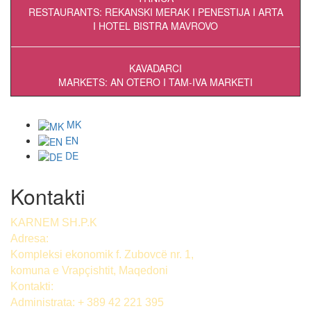
RESTAURANTS: REKANSKI MERAK I PENESTIJA I ARTA
I HOTEL BISTRA MAVROVO
KAVADARCI
MARKETS: AN OTERO I TAM-IVA MARKETI
MK
EN
DE
Kontakti
KARNEM SH.P.K
Adresa:
Kompleksi ekonomik f. Zubovcë nr. 1,
komuna е Vrapçishtit, Maqedoni
Kontakti:
Administrata: + 389 42 221 395