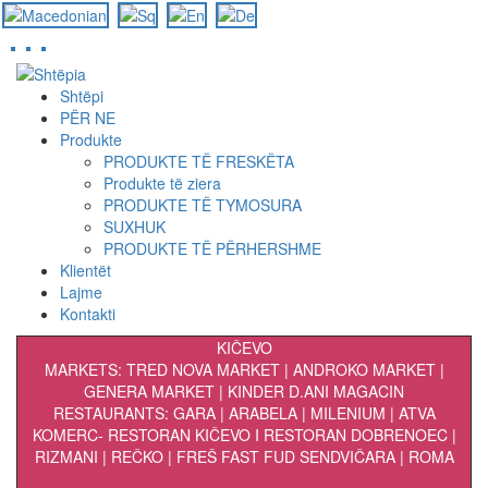
Skip
to
Shtëpi
main
PËR NE
content
Produkte
PRODUKTE TË FRESKËTA
Produkte të ziera
PRODUKTE TË TYMOSURA
SUXHUK
PRODUKTE TË PËRHERSHME
Klientët
Lajme
Kontakti
KIČEVO
MARKETS: TRED NOVA MARKET | ANDROKO MARKET |
GENERA MARKET | KINDER D.ANI MAGACIN
RESTAURANTS: GARA | ARABELA | MILENIUM | ATVA
KOMERC- RESTORAN KIČEVO I RESTORAN DOBRENOEC |
RIZMANI | REČKO | FREŠ FAST FUD SENDVIČARA | ROMA