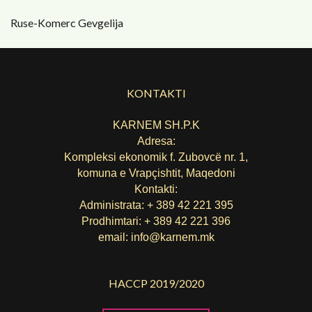
Ruse-Komerc Gevgelija
KONTAKTI
KARNEM SH.P.K
Adresa:
Kompleksi ekonomik f. Zubovcë nr. 1,
komuna е Vrapçishtit, Maqedoni
Kontakti:
Administrata: + 389 42 221 395
Prodhimtari: + 389 42 221 396
email:
info@karnem.mk
HACCP 2019/2020