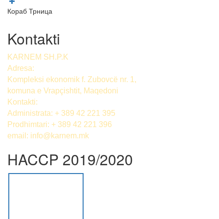
Кораб Трница
Kontakti
KARNEM SH.P.K
Adresa:
Kompleksi ekonomik f. Zubovcë nr. 1,
komuna е Vrapçishtit, Maqedoni
Kontakti:
Administrata: + 389 42 221 395
Prodhimtari: + 389 42 221 396
email:
info@karnem.mk
HACCP 2019/2020