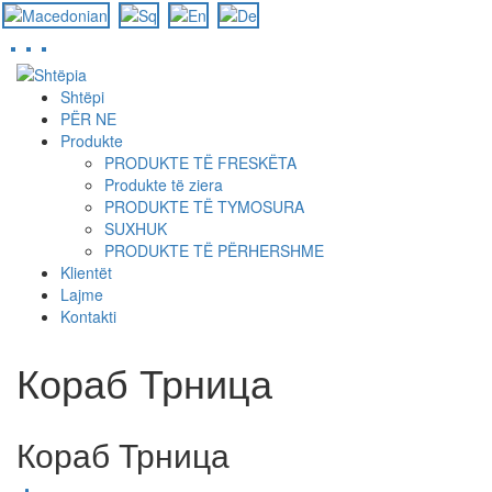
Skip
to
Shtëpi
main
PËR NE
content
Produkte
PRODUKTE TË FRESKËTA
Produkte të ziera
PRODUKTE TË TYMOSURA
SUXHUK
PRODUKTE TË PËRHERSHME
Klientët
Lajme
Kontakti
Кораб Трница
Кораб Трница