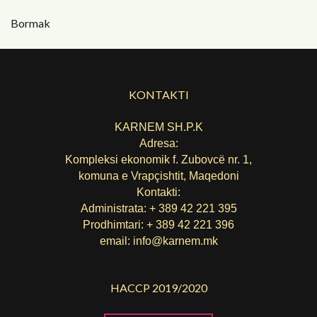
Bormak
KONTAKTI
KARNEM SH.P.K
Adresa:
Kompleksi ekonomik f. Zubovcë nr. 1,
komuna е Vrapçishtit, Maqedoni
Kontakti:
Administrata: + 389 42 221 395
Prodhimtari: + 389 42 221 396
email:
info@karnem.mk
HACCP 2019/2020