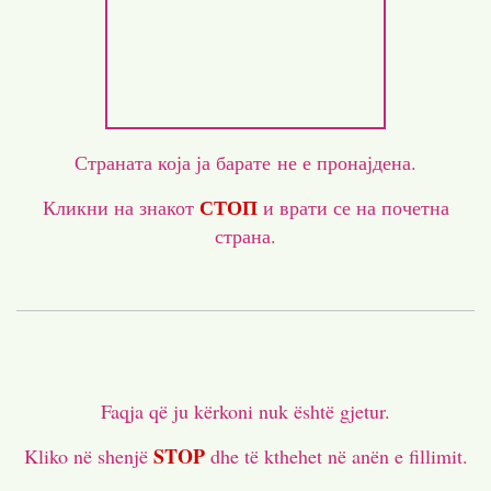
Страната која ја барате не е пронајдена.
СТОП
Кликни на знакот
и врати се на почетна
страна.
Faqja që ju kërkoni nuk është gjetur.
STOP
Kliko në shenjë
dhe të kthehet në anën e fillimit.