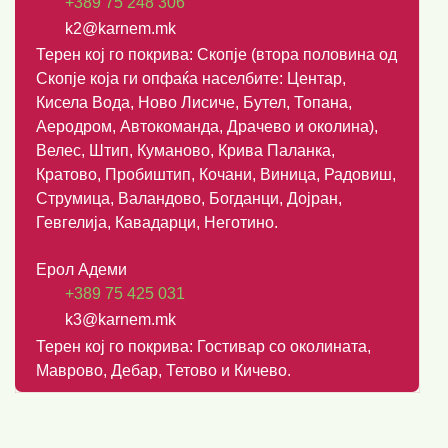
+389 75 248 306
k2@karnem.mk
Терен кој го покрива: Скопје (втора половина од
Скопје која ги опфаќа населбите: Центар,
Кисела Вода, Ново Лисиче, Бутел, Топана,
Аеродром, Автокоманда, Драчево и околина),
Велес, Штип, Куманово, Крива Паланка,
Кратово, Пробиштип, Кочани, Виница, Радовиш,
Струмица, Валандово, Богданци, Дојран,
Гевгелија, Кавадарци, Неготино.
Ерол Адеми
+389 75 425 031
k3@karnem.mk
Терен кој го покрива: Гостивар со околината,
Маврово, Дебар, Тетово и Кичево.