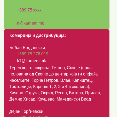
+389 75 хххх
n@karnem.mk
Комерција и дистрибуција:
Бобан Богданоски
+389 75 276 019
k1@karnem.mk
Терен кој го покрива: Тетово, Скопје (прва
половина од Скопје до центар која ги опфаќа
населбите: Ѓорче Петров, Влае, Капиштец,
Тафталиџе, Карпош 1, 2, 3 и 4 и околина),
Кичево, Струга, Охрид, Ресен, Битола, Прилеп,
Демир Хисар, Крушево, Македонски Брод
Дејан Ѓорѓиевски