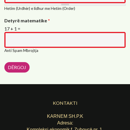
Hetim (Urdhër) e lidhur me Hetim (Order)
Detyrë matematike
*
17 + 1 =
Anti Spam Mbrojtja
KONTAKTI
KARNEM SH.P.K
Adresa:
Kompleksi ekonomik f. Zubovcë nr. 1,