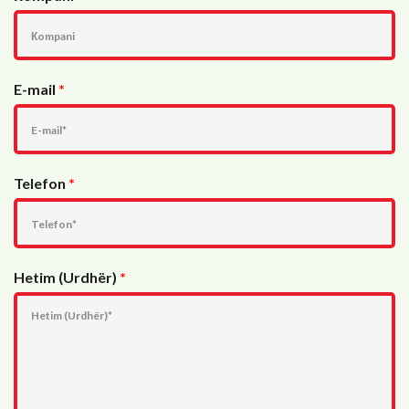
E-mail
*
Telefon
*
Hetim (Urdhër)
*