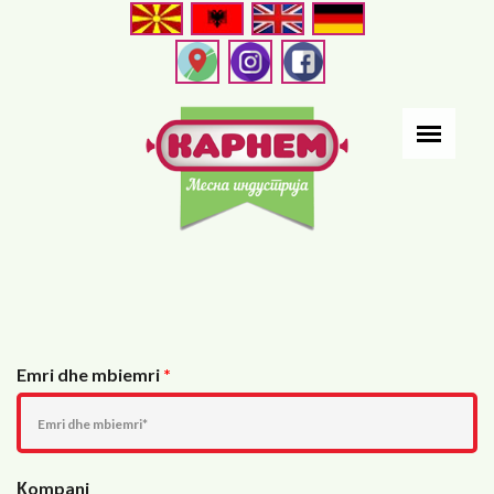
Skip
to
main
content
Emri dhe mbiemri
*
Кompani