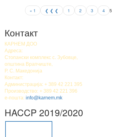
Страници
« 1
❮ ❮ ❮
1
2
3
4
5
Контакт
КАРНЕМ ДОО
Адреса:
Стопански комплекс с. Зубовце,
општина Врапчиште,
Р. С. Македонија
Контакт:
Администрација: + 389 42 221 395
Производство: + 389 42 221 396
е-пошта:
info@karnem.mk
HACCP 2019/2020