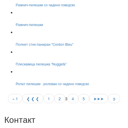
Ражнич пилешки со чадено говедско
Ражнич пилешки
Полнет стек паниран ˮCordon Bleuˮ
Плескавица пилешка “Nuggets”
Ролат пилешки - ролован со чадено говедско
Страници
« 1
❮ ❮ ❮
1
2
3
4
5
➤➤➤
➲
Контакт