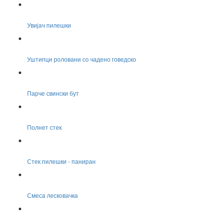
Увијач пилешки
Уштипци роловани со чадено говедско
Парче свински бут
Полнет стек
Стек пилешки - паниран
Смеса лесковачка