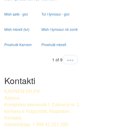
Mish qafe - gici
Tul I tymosur - gici
Mish mbreti (tul)
Mish I tymosur në zorrë
Proshutë Karnem
Proshutë mbreti
1 of 9
»»»
Kontakti
KARNEM SH.P.K
Adresa:
Kompleksi ekonomik f. Zubovcë nr. 1,
komuna е Vrapçishtit, Maqedoni
Kontakti:
Administrata: + 389 42 221 395