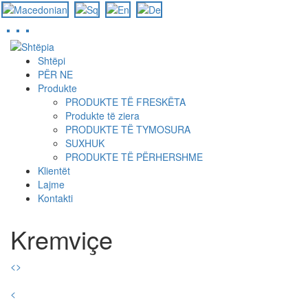
Skip
to
Shtëpi
main
PËR NE
content
Produkte
PRODUKTE TË FRESKËTA
Produkte të ziera
PRODUKTE TË TYMOSURA
SUXHUK
PRODUKTE TË PËRHERSHME
Klientët
Lajme
Kontakti
Kremviçe
<
>
<