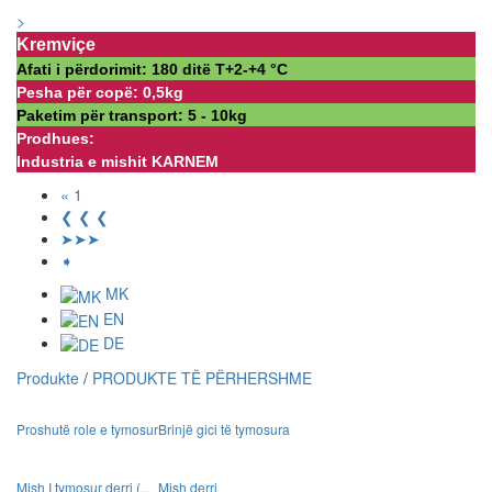
>
Kremviçe
Afati i përdorimit: 180 ditë Т+2-+4 °С
Pesha për copë: 0,5kg
Paketim për transport: 5 - 10kg
Prodhues:
Industria e mishit KARNEM
« 1
❮ ❮ ❮
➤➤➤
➧
MK
EN
DE
Produkte
/
PRODUKTE TË PËRHERSHME
Proshutë role e tymosur
Brinjë gici të tymosura
Mish I tymosur derri (...
Mish derri