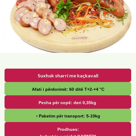
Suxhuk sharri me kaçkavall
Afati i përdorimit: 60 ditë Т+2-+4 °С
Pesha për copë: deri 0,35kg
▪ Paketim për transport: 5-10kg
Prodhues: