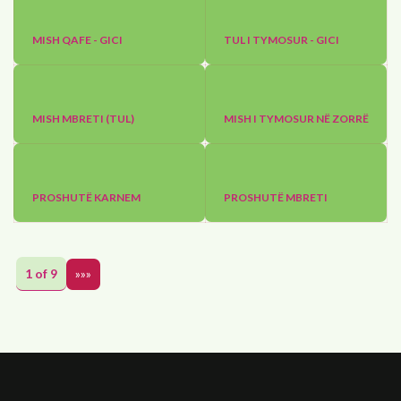
MISH QAFE - GICI
TUL I TYMOSUR - GICI
MISH MBRETI (TUL)
MISH I TYMOSUR NË ZORRË
PROSHUTË KARNEM
PROSHUTË MBRETI
1 of 9
»»»