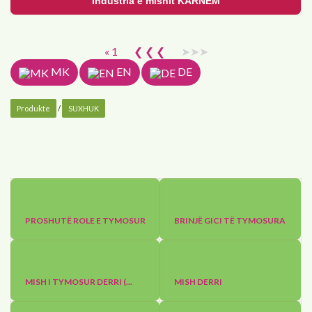
Industria e mishit KARNEM
« 1
❮ ❮ ❮
➤➤➤
MK
EN
DE
Produkte
/
SUXHUK
PROSHUTË ROLE E TYMOSUR
BRINJË GICI TË TYMOSURA
MISH I TYMOSUR DERRI (...
MISH DERRI