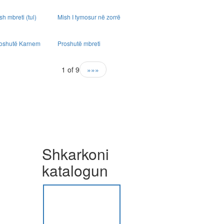
sh mbreti (tul)
Mish I tymosur në zorrë
oshutë Karnem
Proshutë mbreti
1 of 9
»»»
Shkarkoni
katalogun