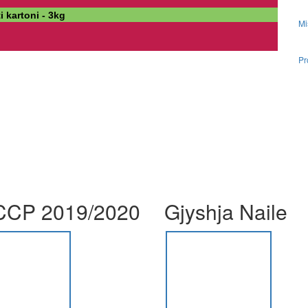
i kartoni - 3kg
Mi
Pr
CP 2019/2020
Gjyshja Naile