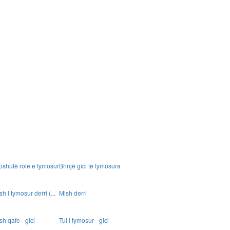
oshutë role e tymosur
Brinjë gici të tymosura
sh I tymosur derri (...
Mish derri
sh qafe - gici
Tul I tymosur - gici