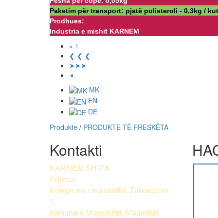
Pesha për copë: 0,05kg
Paketim për transport: pjatë polisteroli - 0,3kg / kut
Prodhues:
Industria e mishit KARNEM
« 1
❮ ❮ ❮
➤➤➤
➧
MK
EN
DE
Produkte
/
PRODUKTE TË FRESKËTA
Kontakti
HAC
KARNEM SH.P.K
Adresa:
Kompleksi ekonomik f. Zubovcë nr.
1,
komuna е Vrapçishtit, Maqedoni