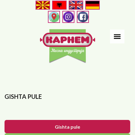
Skip
to
main
content
GISHTA PULE
Gishta pule