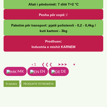
Afati i përdorimit: 7 ditë Т+2 °С
Pesha për copë: /
Paketim për transport: pjatë polisteroli - 0,2 - 0,4kg /
kuti kartoni - 3kg
Prodhues:
Industria e mishit KARNEM
« 1
❮ ❮ ❮
➤➤➤
➧
MK
EN
DE
Produkte
/
PRODUKTE TË FRESKËTA