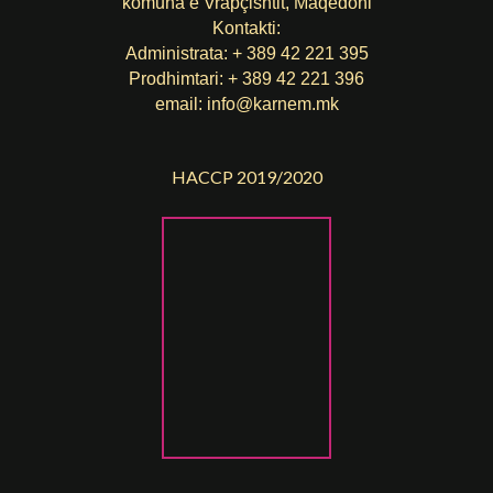
komuna е Vrapçishtit, Maqedoni
Kontakti:
Administrata: + 389 42 221 395
Prodhimtari: + 389 42 221 396
email:
info@karnem.mk
HACCP 2019/2020