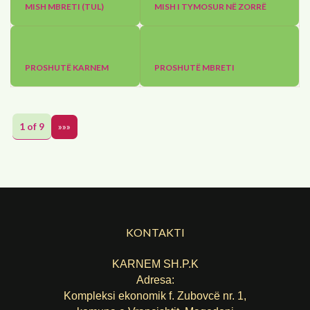
MISH MBRETI (TUL)
MISH I TYMOSUR NË ZORRË
PROSHUTË KARNEM
PROSHUTË MBRETI
1 of 9
»»»
KONTAKTI
KARNEM SH.P.K
Adresa:
Kompleksi ekonomik f. Zubovcë nr. 1,