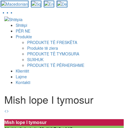
Skip
to
Shtëpi
main
PËR NE
content
Produkte
PRODUKTE TË FRESKËTA
Produkte të ziera
PRODUKTE TË TYMOSURA
SUXHUK
PRODUKTE TË PËRHERSHME
Klientët
Lajme
Kontakti
Mish lope I tymosur
<
>
Mish lope I tymosur