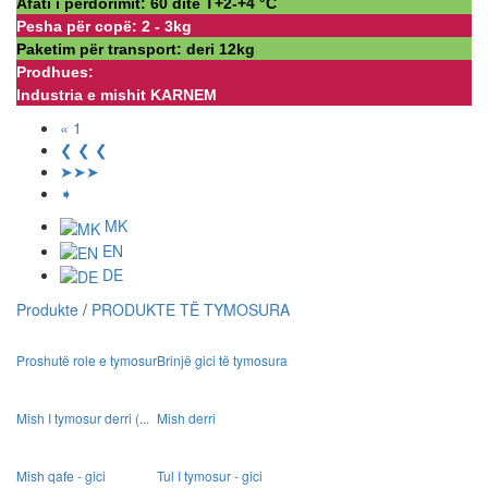
Afati i përdorimit: 60 ditë Т+2-+4 °С
Pesha për copë: 2 - 3kg
Paketim për transport: deri 12kg
Prodhues:
Industria e mishit KARNEM
« 1
❮ ❮ ❮
➤➤➤
➧
MK
EN
DE
Produkte
/
PRODUKTE TË TYMOSURA
Proshutë role e tymosur
Brinjë gici të tymosura
Mish I tymosur derri (...
Mish derri
Mish qafe - gici
Tul I tymosur - gici