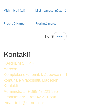
Mish mbreti (tul)
Mish I tymosur në zorrë
Proshutë Karnem
Proshutë mbreti
1 of 9
»»»
Kontakti
KARNEM SH.P.K
Adresa:
Kompleksi ekonomik f. Zubovcë nr. 1,
komuna е Vrapçishtit, Maqedoni
Kontakti:
Administrata: + 389 42 221 395
Prodhimtari: + 389 42 221 396
email:
info@karnem.mk