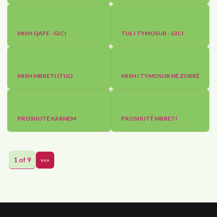
MISH QAFE - GICI
TUL I TYMOSUR - GICI
MISH MBRETI (TUL)
MISH I TYMOSUR NË ZORRË
PROSHUTË KARNEM
PROSHUTË MBRETI
1 of 9
»»»