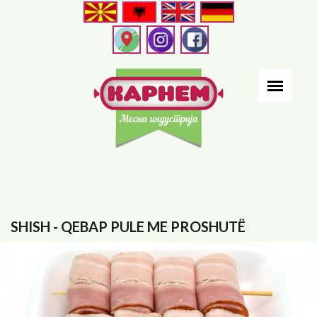
Skip
to
main
content
SHISH - QEBAP PULE ME PROSHUTË