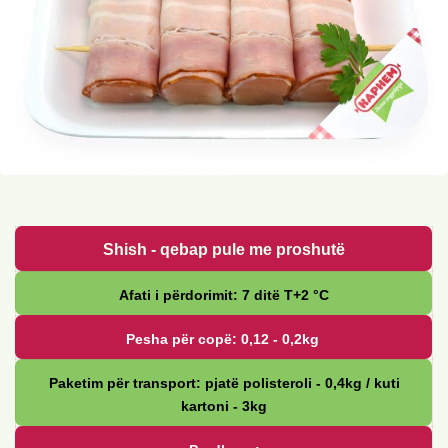
Shish - qebap pule me proshutë
Afati i përdorimit: 7 ditë Т+2 °С
Pesha për copë: 0,12 - 0,2kg
Paketim për transport: pjatë polisteroli - 0,4kg / kuti
kartoni - 3kg