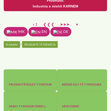
Prodhues:
Industria e mishit KARNEM
« 1
❮ ❮ ❮
➤➤➤
➧
MK
EN
DE
Produkte
/
PRODUKTE TË FRESKËTA
PROSHUTË ROLE E TYMOSUR
BRINJË GICI TË TYMOSURA
MISH I TYMOSUR DERRI (...
MISH DERRI