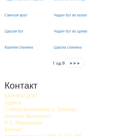
Свински врат
Чаден бут во калап
Царски бут
Чаден бут во црево
Карнем сланина
Царска сланина
1 од 9
➤➤➤
Контакт
КАРНЕМ ДОО
Адреса:
Стопански комплекс с. Зубовце,
општина Врапчиште,
Р. С. Македонија
Контакт: