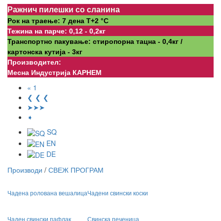
Ражнич пилешки со сланина
Рок на траење: 7 дена Т+2 °С
Тежина на парче: 0,12 - 0,2кг
Транспортно пакување: стиропорна тацна - 0,4кг /
картонска кутија - 3кг
Производител:
Месна Индустрија КАРНЕМ
« 1
❮ ❮ ❮
➤➤➤
➧
SQ
EN
DE
Производи
/
СВЕЖ ПРОГРАМ
Чадена ролована вешалица
Чадени свински коски
Чаден свински пафлак
Свинска печеница