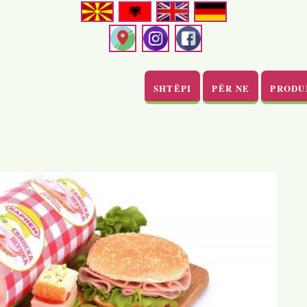
SHTËPI
PËR NE
PRODU