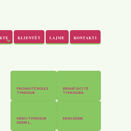
KTE
KLIENTËT
LAJME
KONTAKTI
PROSHUTË ROLE E
BRINJË GICI TË
TYMOSUR
TYMOSURA
MISH I TYMOSUR
MISH DERRI
DERRI (...