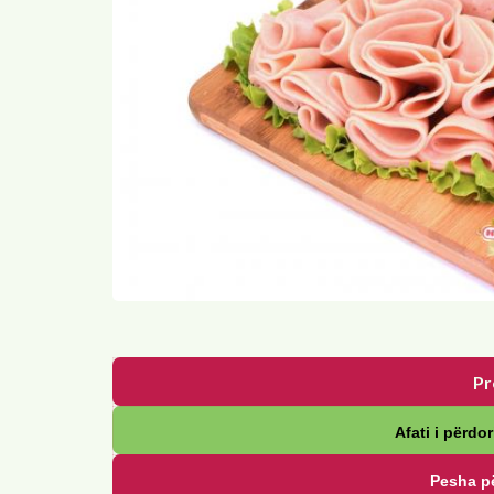
Pr
Afati i përdor
Pesha pë