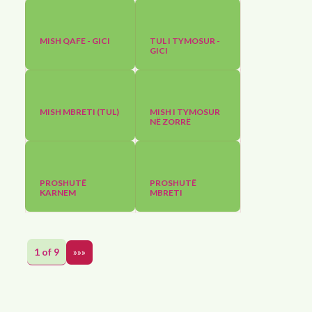
MISH QAFE - GICI
TUL I TYMOSUR -
GICI
MISH MBRETI (TUL)
MISH I TYMOSUR
NË ZORRË
PROSHUTË
PROSHUTË
KARNEM
MBRETI
1 of 9
»»»