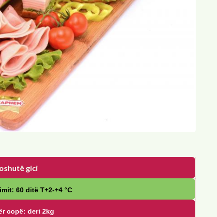
oshutë gici
imit: 60 ditë Т+2-+4 °С
r copë: deri 2kg