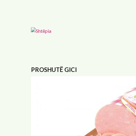
Skip
to
main
content
PROSHUTË GICI