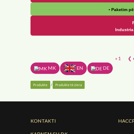
▪ Paketim pë
Industri
« 1
❮ 
MK
EN
DE
Produkte
/
Produkte të ziera
KONTAKTI
HACCP