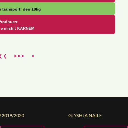
r transport: deri 10kg
Prodhues:
a e mishit KARNEM
❮ ❮
➤➤➤
➧
 2019/2020
GJYSHJA NAILE