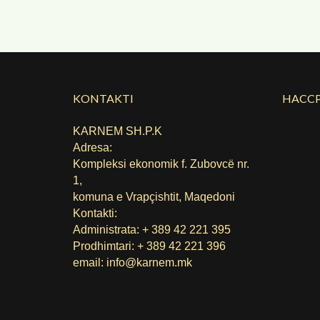
KONTAKTI
HACCP
KARNEM SH.P.K
Adresa:
Kompleksi ekonomik f. Zubovcë nr.
1,
komuna е Vrapçishtit, Maqedoni
Kontakti:
Administrata: + 389 42 221 395
Prodhimtari: + 389 42 221 396
email:
info@karnem.mk