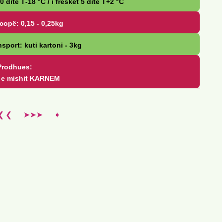
20 ditë Т-18 °С / i freskët 5 ditë Т+2 °С
copë: 0,15 - 0,25kg
sport: kuti kartoni - 3kg
Prodhues:
a e mishit KARNEM
❮ ❮
➤➤➤
➧