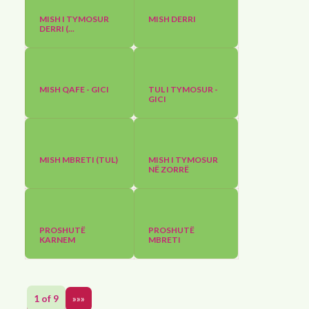
MISH I TYMOSUR
MISH DERRI
DERRI (...
MISH QAFE - GICI
TUL I TYMOSUR -
GICI
MISH MBRETI (TUL)
MISH I TYMOSUR
NË ZORRË
PROSHUTË
PROSHUTË
KARNEM
MBRETI
1 of 9
»»»