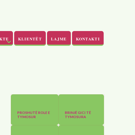
KTE
KLIENTËT
LAJME
KONTAKTI
PROSHUTË ROLE E
BRINJË GICI TË
TYMOSUR
TYMOSURA