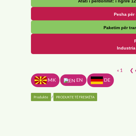
Afati i përdorimit: i ngrirë 1
Pesha për 
Paketim për tran
Industri
« 1
❮ 
MK
EN
DE
Produkte
/
PRODUKTE TË FRESKËTA