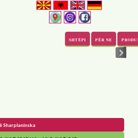
SHTËPI
PËR NE
PRODU
>
ë Sharplaninska