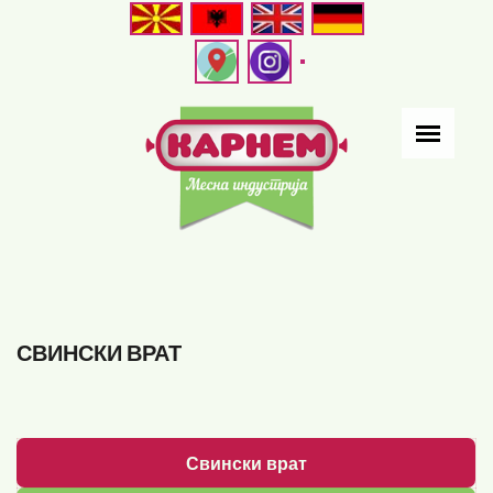
Skip
to
main
content
СВИНСКИ ВРАТ
Свински врат