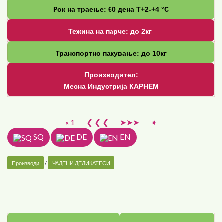
Рок на траење: 60 дена Т+2-+4 °С
Тежина на парче: до 2кг
Транспортно пакување: до 10кг
Производител:
Месна Индустрија КАРНЕМ
« 1
❮ ❮ ❮
➤➤➤
➧
SQ
DE
EN
Производи
/
ЧАДЕНИ ДЕЛИКАТЕСИ