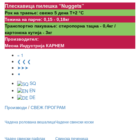
Плескавица пилешка “Nuggets”
Рок на траење: свежо 5 дена Т+2 °С
Тежина на парче: 0,15 - 0,18кг
Транспортно пакување: стиропорна тацна - 0,4кг /
картонска кутија - 3кг
Производител:
Месна Индустрија КАРНЕМ
« 1
❮ ❮ ❮
➤➤➤
➧
SQ
EN
DE
Производи
/
СВЕЖ ПРОГРАМ
Чадена ролована вешалица
Чадени свински коски
Чаден свински пафлак
Свинска печеница