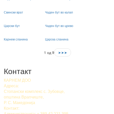
Свински врат
Чаден бут во калап
Царски бут
Чаден бут во црево
Карнем сланина
Царска сланина
1 од 9
➤➤➤
Контакт
КАРНЕМ ДОО
Адреса:
Стопански комплекс с. Зубовце,
општина Врапчиште,
Р. С. Македонија
Контакт:
Администрација: + 389 42 221 395