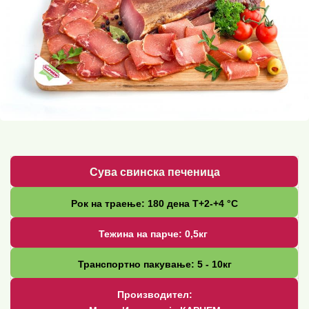
Сува свинска печеница
Рок на траење: 180 дена Т+2-+4 °С
Тежина на парче: 0,5кг
Транспортно пакување: 5 - 10кг
Производител: