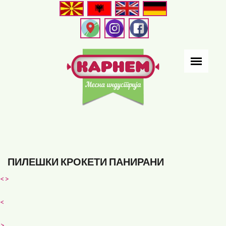
Skip
to
main
content
ПИЛЕШКИ КРОКЕТИ ПАНИРАНИ
<
>
<
>