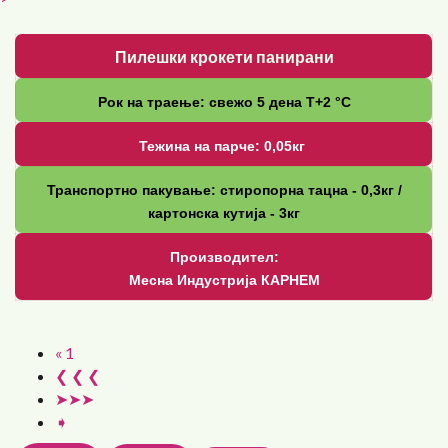
Пилешки крокети панирани
Рок на траење: свежо 5 дена Т+2 °С
Тежина на парче: 0,05кг
Транспортно пакување: стиропорна тацна - 0,3кг /
картонска кутија - 3кг
Производител:
Месна Индустрија КАРНЕМ
« 1
❮ ❮ ❮
➤➤➤
➧