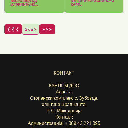
ВЕШАЛИЦА ОД
МАРИНИРАНО СВИНСКО
МАРИНИРАНО...
КАРЕ...
❮ ❮ ❮
2 од 9
➤➤➤
КОНТАКТ
КАРНЕМ ДОО
Адреса:
Стопански комплекс с. Зубовце,
општина Врапчиште,
Р. С. Македонија
Контакт:
Администрација: + 389 42 221 395