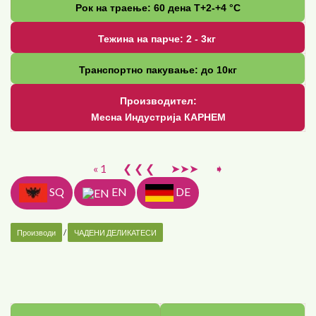
Рок на траење: 60 дена Т+2-+4 °С
Тежина на парче: 2 - 3кг
Транспортно пакување: до 10кг
Производител:
Месна Индустрија КАРНЕМ
« 1
❮ ❮ ❮
➤➤➤
➧
SQ
EN
DE
Производи
/
ЧАДЕНИ ДЕЛИКАТЕСИ